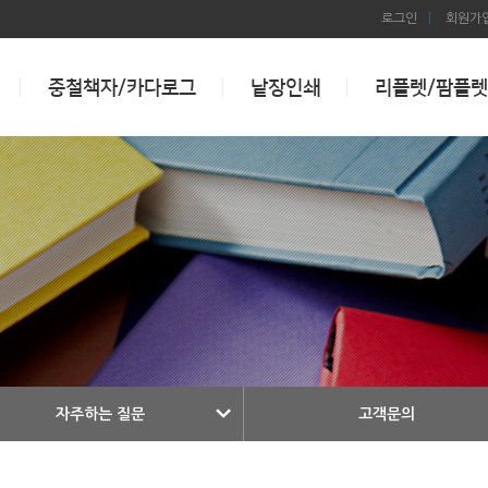
로그인
회원가
중철책자/카다로그
낱장인쇄
리플렛/팜플렛
자주하는 질문
고객문의