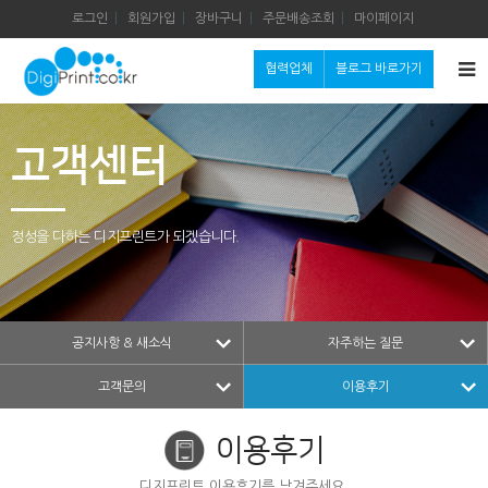
로그인
회원가입
장바구니
주문배송조회
마이페이지
협력업체
블로그 바로가기
고객센터
정성을 다하는 디지프린트가 되겠습니다.
공지사항 & 새소식
자주하는 질문
고객문의
이용후기
이용후기
디지프린트 이용후기를 남겨주세요.