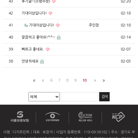
43
후기글~(소량주문)
02-20
42
기대이상입니다!
02-18
41
기대이상입니다!
주인장
02-18
40
깔끔하고 좋아요!^^~
02-14
39
빠르고 좋네요.
02-07
38
안녕하세요
02-03
6
7
8
9
10
사명 : 디지프린트
대표 : 오장석
사업자 등록번호 : 119-09-36182
주소 : 경기도 부