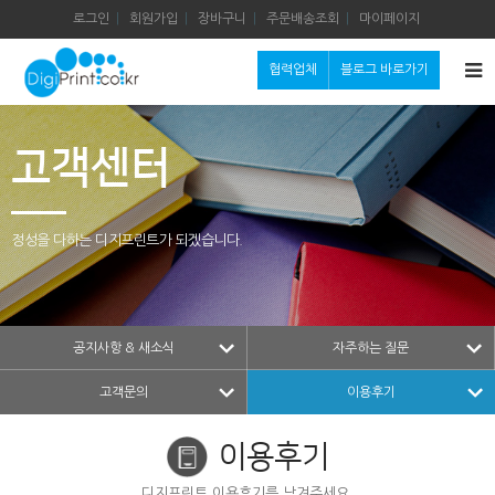
로그인
회원가입
장바구니
주문배송조회
마이페이지
협력업체
블로그 바로가기
고객센터
정성을 다하는 디지프린트가 되겠습니다.
공지사항 & 새소식
자주하는 질문
고객문의
이용후기
이용후기
디지프린트 이용후기를 남겨주세요.