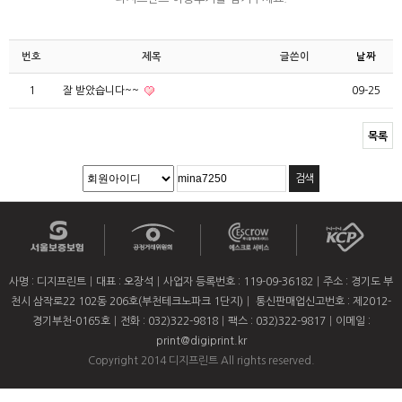
번호
제목
글쓴이
날짜
1
잘 받았습니다~~
09-25
목록
사명 : 디지프린트
대표 : 오장석
사업자 등록번호 : 119-09-36182
주소 : 경기도 부
천시 삼작로22 102동 206호(부천테크노파크 1단지)
통신판매업신고번호 : 제2012-
경기부천-0165호
전화 : 032)322-9818
팩스 : 032)322-9817
이메일 :
print@digiprint.kr
Copyright 2014 디지프린트 All rights reserved.