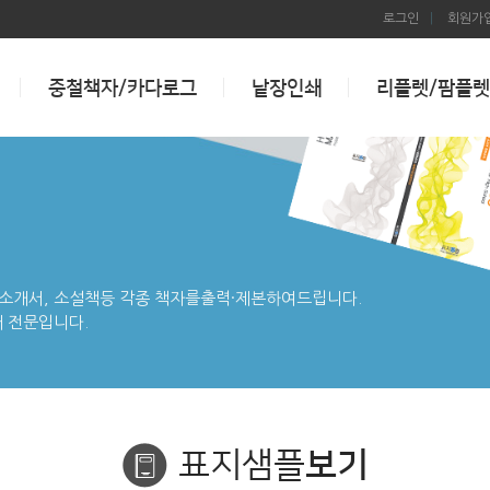
로그인
회원가
중철책자/카다로그
낱장인쇄
리플렛/팜플렛
사 소개서, 소설책등 각종 책자를출력·제본하여드립니다.
 전문입니다.
표지샘플
보기