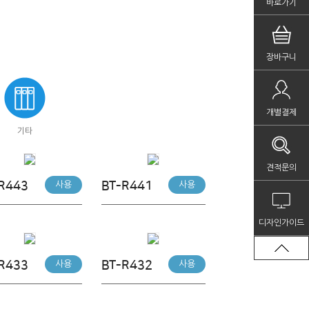
바로가기
장바구니
개별결제
기타
견적문의
R443
BT-R441
사용
사용
디자인가이드
R433
BT-R432
사용
사용