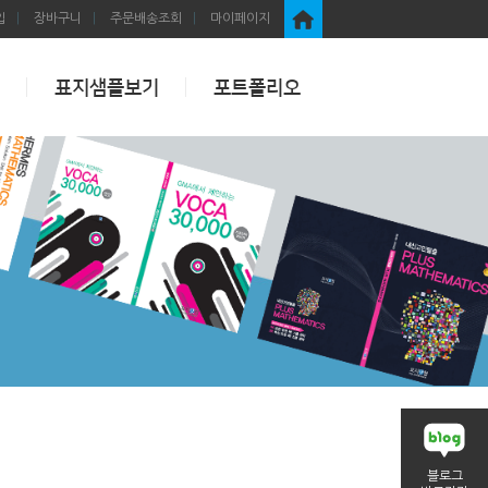
입
장바구니
주문배송조회
마이페이지
표지샘플보기
포트폴리오
블로그