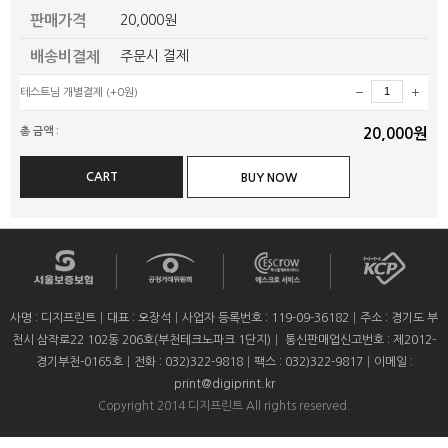
판매가격
20,000원
배송비결제
주문시 결제
테스트님 개별결제
(+0원)
총 금액 :
20,000원
사명 : 디지프린트
대표 : 오장석
사업자 등록번호 : 119-09-36182
주소 : 경기도 부
천시 삼작로22 102동 206호(부천테크노파크 1단지)
통신판매업신고번호 : 제2012-
경기부천-0165호
전화 : 032)322-9818
팩스 : 032)322-9817
이메일 :
print@digiprint.kr
Copyright 2014 디지프린트 All rights reserved.