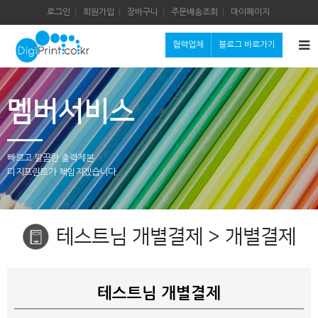
로그인
회원가입
장바구니
주문배송조회
마이페이지
협력업체
블로그 바로가기
멤버서비스
빠르고 깔끔한 출력제본
디지프린트가 책임지겠습니다.
테스트님 개별결제 > 개별결제
테스트님 개별결제