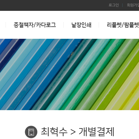
로그인
회원가
중철책자/카다로그
낱장인쇄
리플렛/팜플렛
최혁수 > 개별결제